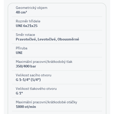
Geometrický objem
48 cm³
Rozměr hřídele
UNI 6x21x25
Směr rotace
Pravotočivé, Levotočivé, Obousměrné
Příruba
UNI
Maximální pracovní/krátkodobý tlak
350/400 bar
Velikost sacího otvoru
G 1-1/4" (5/4")
Velikost tlakového otvoru
G 1"
Maximální pracovní/krátkodobé otáčky
1800 ot/min