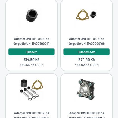
Adaptér OMFB PTO UNI na
Adaptér OMFB PTO UNI na
čerpadlo UNI 11400300014
čerpadlo UNI 11400000106
Skladem
Skladem 5 ks
314,50 Kč
374,40 Kč
380,55 Kč s DPH
453,02 Kč s DPH
Adaptér OMFB PTO UNI na
Adaptér OMFB PTO ISO na
čerpadlo UNI 11400010604
čerpadlo UNI 11400000071