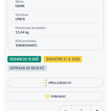
Série
DARK
Výrobce
OMFB
Hmotnost produktu
13,64 kg
Kód produktu
10800504815
DODÁNÍ DO 10 DNŮ
DORUČÍME 21. 8. 2026
DOPRAVA OD 59,00 KČ
PŘÍSLUŠENSTVÍ
POROVNAT
-
+