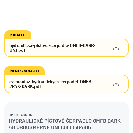
KATALOG
hydraulicka-pistova-cerpadla-OMFB-DARK-
UNI.pdf
MONTÁŽNÍ NÁVOD
cz-montaz-hydraulickych-cerpadel-OMFB-
2PAK-DARK.pdf
OMFB DARK UNI
HYDRAULICKÉ PÍSTOVÉ ČERPADLO OMFB DARK-
48 OBOUSMĚRNÉ UNI 10800504815