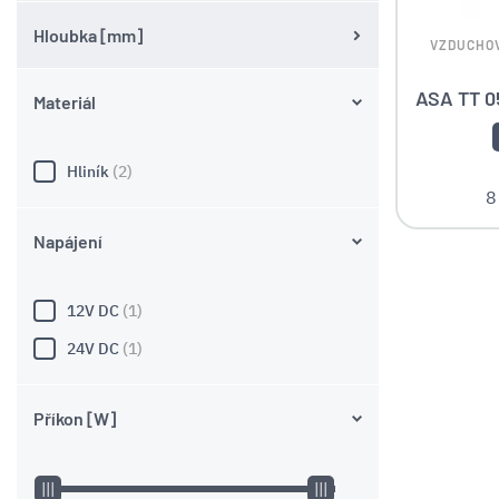
Hloubka [mm]
VZDUCHOV
ASA TT 
Materiál
Hliník
(2)
8
Napájení
12V DC
(1)
24V DC
(1)
Příkon [W]