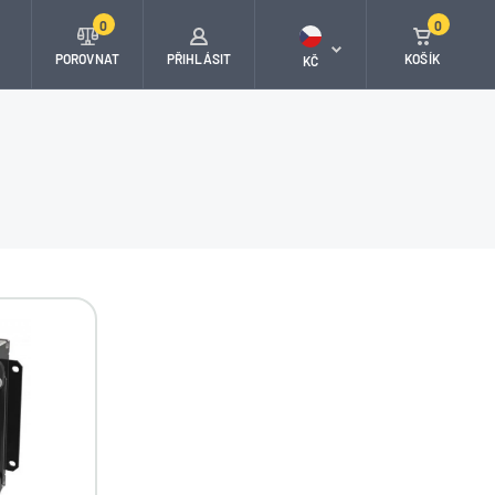
0
0
T
POROVNAT
PŘIHLÁSIT
KOŠÍK
KČ